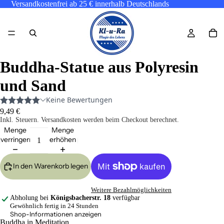
Versandkostenfrei ab 25 € innerhalb Deutschlands
Buddha-Statue aus Polyresin
und Sand
9,49 €
Inkl. Steuern. Versandkosten werden beim Checkout berechnet.
Menge
Menge
verringern
erhöhen
In den Warenkorb legen
Weitere Bezahlmöglichkeiten
Abholung bei
Königsbacherstr. 18
verfügbar
Gewöhnlich fertig in 24 Stunden
Shop-Informationen anzeigen
Buddha in Meditation