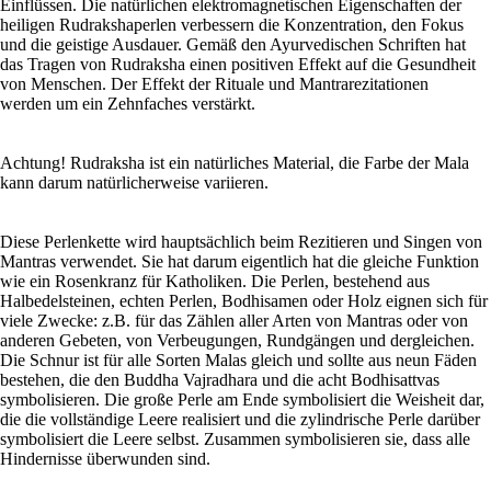
Einflüssen. Die natürlichen elektromagnetischen Eigenschaften der
heiligen Rudrakshaperlen verbessern die Konzentration, den Fokus
und die geistige Ausdauer. Gemäß den Ayurvedischen Schriften hat
das Tragen von Rudraksha einen positiven Effekt auf die Gesundheit
von Menschen. Der Effekt der Rituale und Mantrarezitationen
werden um ein Zehnfaches verstärkt.
Achtung! Rudraksha ist ein natürliches Material, die Farbe der Mala
kann darum natürlicherweise variieren.
Diese Perlenkette wird hauptsächlich beim Rezitieren und Singen von
Mantras verwendet. Sie hat darum eigentlich hat die gleiche Funktion
wie ein Rosenkranz für Katholiken. Die Perlen, bestehend aus
Halbedelsteinen, echten Perlen, Bodhisamen oder Holz eignen sich für
viele Zwecke: z.B. für das Zählen aller Arten von Mantras oder von
anderen Gebeten, von Verbeugungen, Rundgängen und dergleichen.
Die Schnur ist für alle Sorten Malas gleich und sollte aus neun Fäden
bestehen, die den Buddha Vajradhara und die acht Bodhisattvas
symbolisieren. Die große Perle am Ende symbolisiert die Weisheit dar,
die die vollständige Leere realisiert und die zylindrische Perle darüber
symbolisiert die Leere selbst. Zusammen symbolisieren sie, dass alle
Hindernisse überwunden sind.