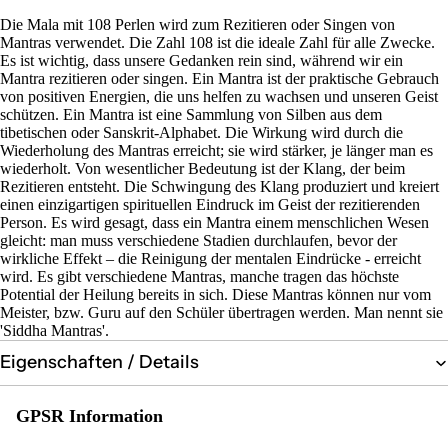
Die Mala mit 108 Perlen wird zum Rezitieren oder Singen von
Mantras verwendet. Die Zahl 108 ist die ideale Zahl für alle Zwecke.
Es ist wichtig, dass unsere Gedanken rein sind, während wir ein
Mantra rezitieren oder singen. Ein Mantra ist der praktische Gebrauch
von positiven Energien, die uns helfen zu wachsen und unseren Geist
schützen. Ein Mantra ist eine Sammlung von Silben aus dem
tibetischen oder Sanskrit-Alphabet. Die Wirkung wird durch die
Wiederholung des Mantras erreicht; sie wird stärker, je länger man es
wiederholt. Von wesentlicher Bedeutung ist der Klang, der beim
Rezitieren entsteht. Die Schwingung des Klang produziert und kreiert
einen einzigartigen spirituellen Eindruck im Geist der rezitierenden
Person. Es wird gesagt, dass ein Mantra einem menschlichen Wesen
gleicht: man muss verschiedene Stadien durchlaufen, bevor der
wirkliche Effekt – die Reinigung der mentalen Eindrücke - erreicht
wird. Es gibt verschiedene Mantras, manche tragen das höchste
Potential der Heilung bereits in sich. Diese Mantras können nur vom
Meister, bzw. Guru auf den Schüler übertragen werden. Man nennt sie
'Siddha Mantras'.
Eigenschaften / Details
GPSR Information