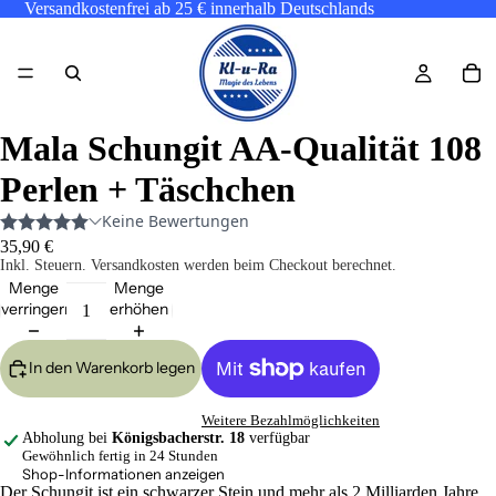
Versandkostenfrei ab 25 € innerhalb Deutschlands
Mala Schungit AA-Qualität 108
Perlen + Täschchen
35,90 €
Inkl. Steuern. Versandkosten werden beim Checkout berechnet.
Menge
Menge
verringern
erhöhen
In den Warenkorb legen
Weitere Bezahlmöglichkeiten
Abholung bei
Königsbacherstr. 18
verfügbar
Gewöhnlich fertig in 24 Stunden
Shop-Informationen anzeigen
Der Schungit ist ein schwarzer Stein und mehr als 2 Milliarden Jahre