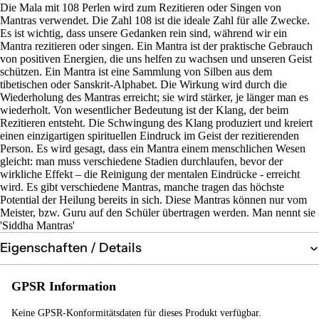
Die Mala mit 108 Perlen wird zum Rezitieren oder Singen von
Mantras verwendet. Die Zahl 108 ist die ideale Zahl für alle Zwecke.
Es ist wichtig, dass unsere Gedanken rein sind, während wir ein
Mantra rezitieren oder singen. Ein Mantra ist der praktische Gebrauch
von positiven Energien, die uns helfen zu wachsen und unseren Geist
schützen. Ein Mantra ist eine Sammlung von Silben aus dem
tibetischen oder Sanskrit-Alphabet. Die Wirkung wird durch die
Wiederholung des Mantras erreicht; sie wird stärker, je länger man es
wiederholt. Von wesentlicher Bedeutung ist der Klang, der beim
Rezitieren entsteht. Die Schwingung des Klang produziert und kreiert
einen einzigartigen spirituellen Eindruck im Geist der rezitierenden
Person. Es wird gesagt, dass ein Mantra einem menschlichen Wesen
gleicht: man muss verschiedene Stadien durchlaufen, bevor der
wirkliche Effekt – die Reinigung der mentalen Eindrücke - erreicht
wird. Es gibt verschiedene Mantras, manche tragen das höchste
Potential der Heilung bereits in sich. Diese Mantras können nur vom
Meister, bzw. Guru auf den Schüler übertragen werden. Man nennt sie
'Siddha Mantras'
Eigenschaften / Details
GPSR Information
Keine GPSR-Konformitätsdaten für dieses Produkt verfügbar.