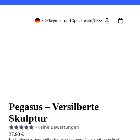
EUR
Region- und Sprachwahl
/
DE
Pegasus – Versilberte
Skulptur
27,90 €
Inkl. Steuern. Versandkosten werden beim Checkout berechnet.