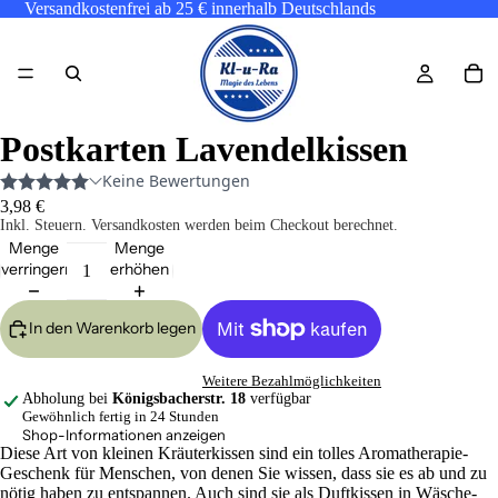
Versandkostenfrei ab 25 € innerhalb Deutschlands
Postkarten Lavendelkissen
3,98 €
Inkl. Steuern. Versandkosten werden beim Checkout berechnet.
Menge
Menge
verringern
erhöhen
In den Warenkorb legen
Weitere Bezahlmöglichkeiten
Abholung bei
Königsbacherstr. 18
verfügbar
Gewöhnlich fertig in 24 Stunden
Shop-Informationen anzeigen
Diese Art von kleinen Kräuterkissen sind ein tolles Aromatherapie-
Geschenk für Menschen, von denen Sie wissen, dass sie es ab und zu
nötig haben zu entspannen. Auch sind sie als Duftkissen in Wäsche-