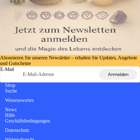
Abonnieren Sie unseren Newsletter – erhalten Sie Updates, Angebote
und Gutscheine
E-Mail
Anmelden
Shop
Suche
Wissenswertes
News
Hilfe
Geschäftsbedingungen
Datenschutz
Widerrufsrecht