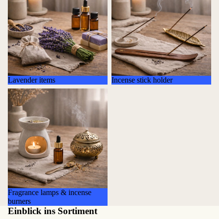
Lavender items
Incense stick holder
Fragrance lamps & incense
burners
Fragrance lamps & incense
burners
Einblick ins Sortiment