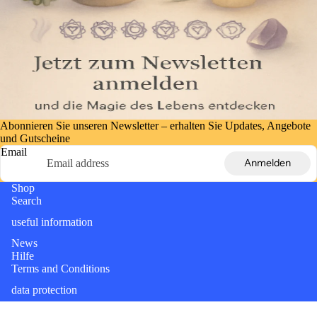
Abonnieren Sie unseren Newsletter – erhalten Sie Updates, Angebote
und Gutscheine
Email
Anmelden
Shop
Search
useful information
News
Hilfe
Terms and Conditions
data protection
Right of withdrawal