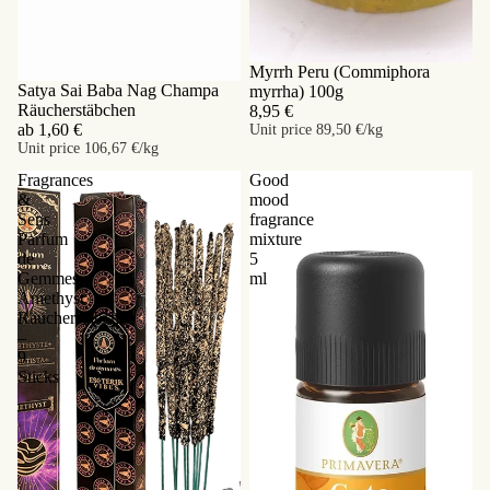
Myrrh Peru (Commiphora
Satya Sai Baba Nag Champa
myrrha) 100g
Räucherstäbchen
8,95 €
ab 1,60 €
Unit price
89,50 €/kg
Unit price
106,67 €/kg
Fragrances
Good
&
mood
Sens
fragrance
Parfum
mixture
de
5
Gemmes
ml
Amethyst
Räucherstäbchen
–
9
Sticks