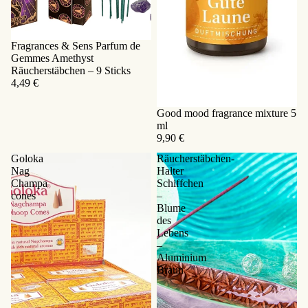
Sold out
Fragrances & Sens Parfum de
Gemmes Amethyst
Räucherstäbchen – 9 Sticks
4,49 €
Good mood fragrance mixture 5
ml
9,90 €
Goloka
Räucherstäbchen-
Nag
Halter
Champa
Schiffchen
cones
–
Blume
des
Lebens
–
Aluminium
Braun