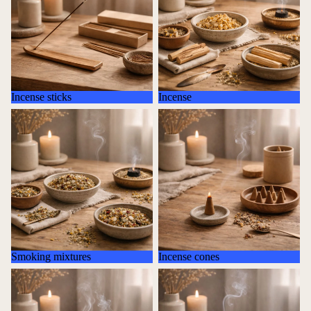
Incense sticks
Incense
Smoking mixtures
Incense cones
Smoking mixtures
Incense cones
Incense bundles / smudge sticks
Backflow & Accessories