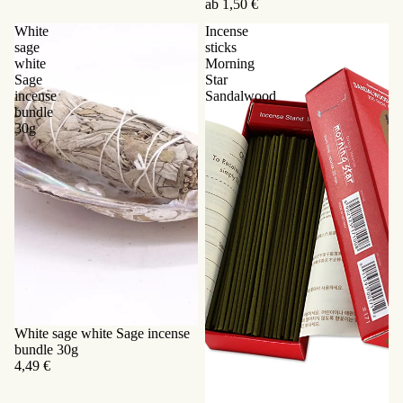
ab 1,50 €
White
Incense
sage
sticks
white
Morning
Sage
Star
incense
Sandalwood
bundle
30g
White sage white Sage incense
bundle 30g
4,49 €