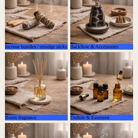
Incense bundles / smudge sticks
Backflow & Accessories
Room fragrance
Duftöle & Essenzen
Room fragrance
Duftöle & Essenzen
Lavender items
Incense stick holder