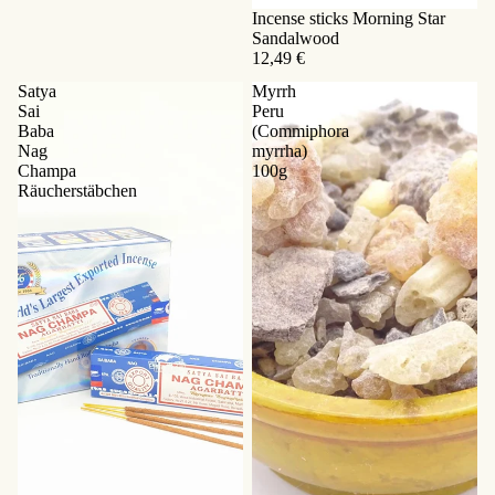
Incense sticks Morning Star
Sandalwood
12,49 €
Satya
Myrrh
Sai
Peru
Baba
(Commiphora
Nag
myrrha)
Champa
100g
Räucherstäbchen