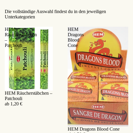
Die vollständige Auswahl findest du in den jeweiligen
Unterkategorien
HEM
HEM
Räucherstäbchen
Dragons
–
Blood
Patchouli
Cone
HEM Räucherstäbchen –
Patchouli
ab 1,20 €
HEM Dragons Blood Cone