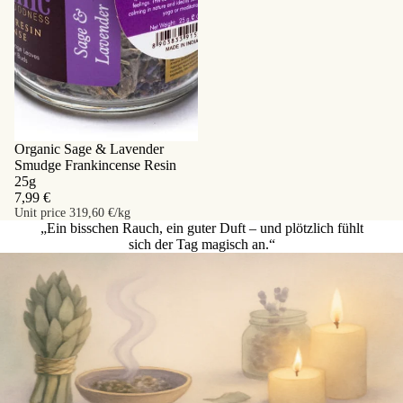
Sold out
Organic Sage & Lavender
Smudge Frankincense Resin
25g
7,99 €
Unit price
319,60 €/kg
„Ein bisschen Rauch, ein guter Duft – und plötzlich fühlt
sich der Tag magisch an.“