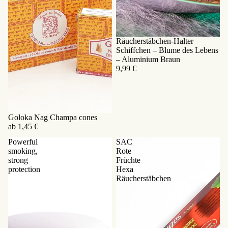
Sold out
Räucherstäbchen-Halter
Schiffchen – Blume des Lebens
– Aluminium Braun
9,99 €
Goloka Nag Champa cones
ab 1,45 €
Powerful
SAC
smoking,
Rote
strong
Früchte
protection
Hexa
Räucherstäbchen