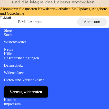
Abonnieren Sie unseren Newsletter – erhalten Sie Updates, Angebote
und Gutscheine
E-Mail
Anmelden
Shop
Suche
Wissenswertes
News
Hilfe
Geschäftsbedingungen
Datenschutz
Widerrufsrecht
Liefer- und Versandkosten
Vertrag widerrufen
Kontakt
Impressum