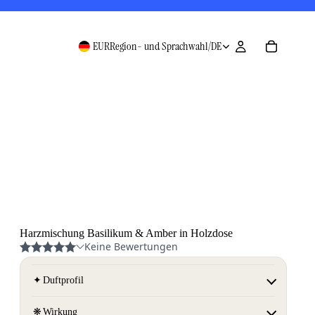
EUR
Region- und Sprachwahl
/
DE
Harzmischung Basilikum & Amber in Holzdose
✦
Duftprofil
❋
Wirkung