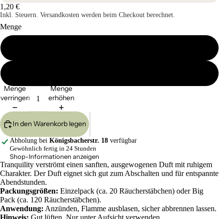
1,20 €
Inkl. Steuern. Versandkosten werden beim Checkout berechnet.
Menge
Einzel
Big Pack
Menge
Menge
verringern
erhöhen
In den Warenkorb legen
Abholung bei
Königsbacherstr. 18
verfügbar
Gewöhnlich fertig in 24 Stunden
Shop-Informationen anzeigen
Tranquility verströmt einen sanften, ausgewogenen Duft mit ruhigem
Charakter. Der Duft eignet sich gut zum Abschalten und für entspannte
Abendstunden.
Packungsgrößen:
Einzelpack (ca. 20 Räucherstäbchen) oder Big
Pack (ca. 120 Räucherstäbchen).
Anwendung:
Anzünden, Flamme ausblasen, sicher abbrennen lassen.
Hinweis:
Gut lüften. Nur unter Aufsicht verwenden.