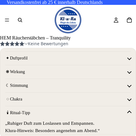
Versandkostenfrei ab 25 € innerhalb Deutschlands
HEM Räucherstäbchen – Tranquility
✦
Duftprofil
❋
Wirkung
☾
Stimmung
◌
Chakra
🕯
Ritual-Tipp
„Ruhiger Duft zum Loslassen und Entspannen.
Klura-Hinweis: Besonders angenehm am Abend.“