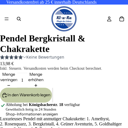
Versandkostenfrei ab 25 € innerhalb Deutschlands
Pendel Bergkristall &
Chakrakette
13,98 €
Inkl. Steuern. Versandkosten werden beim Checkout berechnet.
Menge
Menge
verringern
erhöhen
In den Warenkorb legen
Abholung bei
Königsbacherstr. 18
verfügbar
Gewöhnlich fertig in 24 Stunden
Shop-Informationen anzeigen
Luxurieuses Pendel mit anmutiger Chakrakette: 1. Amethyst,
2. Rosenquarz, 3. Bergkristall, 4. Grüner Aventurin, 5. Goldhaltiger