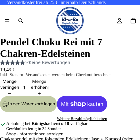
Versandkostenfrei ab 25 € innerhalb Deutschlands
Pendel Choku Rei mit 7
Chakren-Edelsteinen
19,49 €
Inkl. Steuern. Versandkosten werden beim Checkout berechnet.
Menge
Menge
verringern
erhöhen
In den Warenkorb legen
Weitere Bezahlmöglichkeiten
Abholung bei
Königsbacherstr. 18
verfügbar
Gewöhnlich fertig in 24 Stunden
Shop-Informationen anzeigen
Chakrapendel mit den folgenden Edelsteinen: Jaspis, Karneol (oder