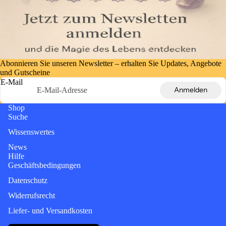
Abonnieren Sie unseren Newsletter – erhalten Sie Updates, Angebote
und Gutscheine
E-Mail
Anmelden
Shop
Suche
Wissenswertes
News
Hilfe
Geschäftsbedingungen
Datenschutz
Widerrufsrecht
Liefer- und Versandkosten