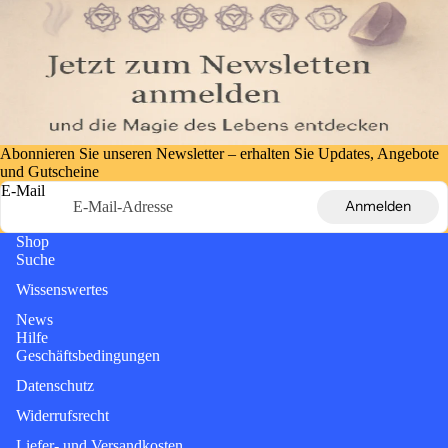
Abonnieren Sie unseren Newsletter – erhalten Sie Updates, Angebote
und Gutscheine
E-Mail
Anmelden
Shop
Suche
Wissenswertes
News
Hilfe
Geschäftsbedingungen
Datenschutz
Widerrufsrecht
Liefer- und Versandkosten