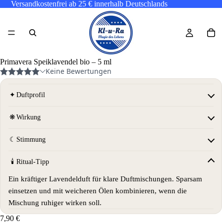
Versandkostenfrei ab 25 € innerhalb Deutschlands
Primavera Speiklavendel bio – 5 ml
✦
Duftprofil
❋
Wirkung
☾
Stimmung
🕯
Ritual-Tipp
Ein kräftiger Lavendelduft für klare Duftmischungen. Sparsam
einsetzen und mit weicheren Ölen kombinieren, wenn die
Mischung ruhiger wirken soll.
7,90 €