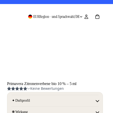
EUR
Region- und Sprachwahl
/
DE
Primavera Zitronenverbene bio 10 % – 5 ml
✦
Duftprofil
❋
Wirkung