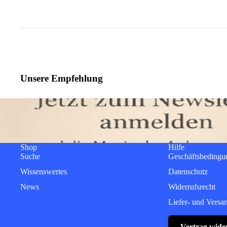
Unsere Empfehlung
Shop
Hilfe
Suche
Geschäftsbedingu
Wissenswertes
Datenschutz
News
Widerrufsrecht
Liefer- und Versa
Vertrag wide